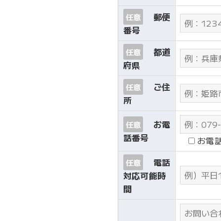
郵便
任意
番号
都道
任意
府県
ご住
任意
所
お電
任意
話番号
お電
電話
任意
対応可能時
間