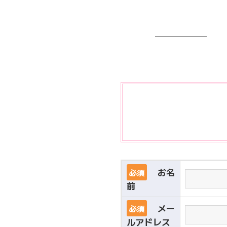
お名
必須
前
メー
必須
ルアドレス